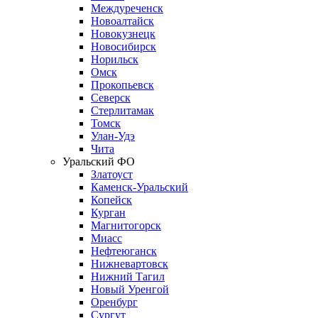
Междуреченск
Новоалтайск
Новокузнецк
Новосибирск
Норильск
Омск
Прокопьевск
Северск
Стерлитамак
Томск
Улан-Удэ
Чита
Уральский ФО
Златоуст
Каменск-Уральский
Копейск
Курган
Магнитогорск
Миасс
Нефтеюганск
Нижневартовск
Нижний Тагил
Новый Уренгой
Оренбург
Сургут