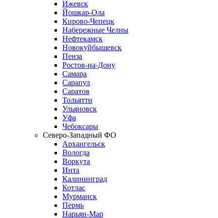
Ижевск
Йошкар-Ола
Кирово-Чепецк
Набережные Челны
Нефтекамск
Новокуйбышевск
Пенза
Ростов-на-Дону
Самара
Сарапул
Саратов
Тольятти
Ульяновск
Уфа
Чебоксары
Северо-Западный ФО
Архангельск
Вологда
Воркута
Инта
Калининград
Котлас
Мурманск
Пермь
Нарьян-Мар