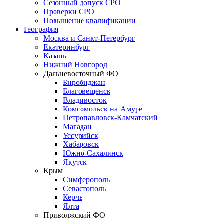
Сезонный допуск СРО
Проверки СРО
Повышение квалификации
География
Москва и Санкт-Петербург
Екатеринбург
Казань
Нижний Новгород
Дальневосточный ФО
Биробиджан
Благовещенск
Владивосток
Комсомольск-на-Амуре
Петропавловск-Камчатский
Магадан
Уссурийск
Хабаровск
Южно-Сахалинск
Якутск
Крым
Симферополь
Севастополь
Керчь
Ялта
Приволжский ФО