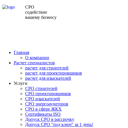
СРО
содействие
вашему бизнесу
Главная
О компании
Расчет специалистов
расчет для строителей
расчет для проектировщиков
расчет для изыскателей
Услуги
СРО строителей
СРО проектировщиков
СРО изыскателей
СРО энергоаудиторов
СРО в сфере ЖКХ
Сертификаты ISO
Допуск СРО в рассрочку
Допуск СРО "под ключ" за 1 день!