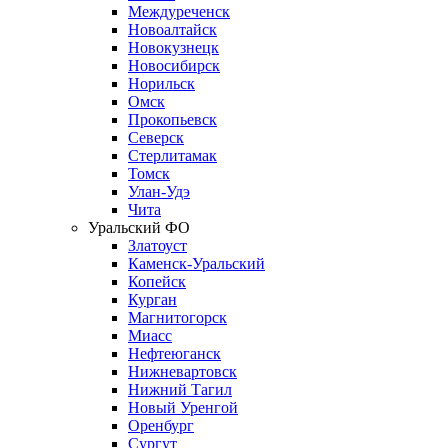
Междуреченск
Новоалтайск
Новокузнецк
Новосибирск
Норильск
Омск
Прокопьевск
Северск
Стерлитамак
Томск
Улан-Удэ
Чита
Уральский ФО
Златоуст
Каменск-Уральский
Копейск
Курган
Магнитогорск
Миасс
Нефтеюганск
Нижневартовск
Нижний Тагил
Новый Уренгой
Оренбург
Сургут