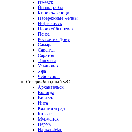
Ижевск
Йошкар-Ола
Кирово-Чепецк
Набережные Челны
Нефтекамск
Новокуйбышевск
Пенза
Ростов-на-Дону
Самара
Сарапул
Саратов
Тольятти
Ульяновск
Уфа
Чебоксары
Северо-Западный ФО
Архангельск
Вологда
Воркута
Инта
Калининград
Котлас
Мурманск
Пермь
Нарьян-Мар