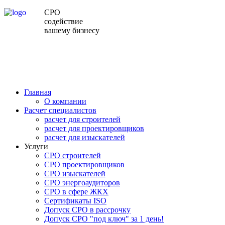
СРО
содействие
вашему бизнесу
Главная
О компании
Расчет специалистов
расчет для строителей
расчет для проектировщиков
расчет для изыскателей
Услуги
СРО строителей
СРО проектировщиков
СРО изыскателей
СРО энергоаудиторов
СРО в сфере ЖКХ
Сертификаты ISO
Допуск СРО в рассрочку
Допуск СРО "под ключ" за 1 день!