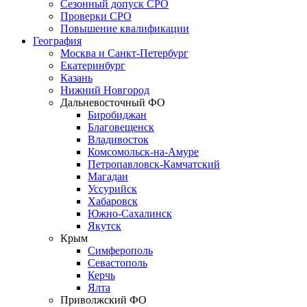
Сезонный допуск СРО
Проверки СРО
Повышение квалификации
География
Москва и Санкт-Петербург
Екатеринбург
Казань
Нижний Новгород
Дальневосточный ФО
Биробиджан
Благовещенск
Владивосток
Комсомольск-на-Амуре
Петропавловск-Камчатский
Магадан
Уссурийск
Хабаровск
Южно-Сахалинск
Якутск
Крым
Симферополь
Севастополь
Керчь
Ялта
Приволжский ФО